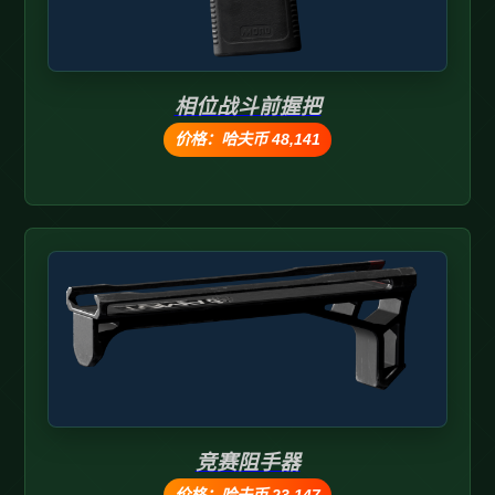
相位战斗前握把
价格：哈夫币 48,141
竞赛阻手器