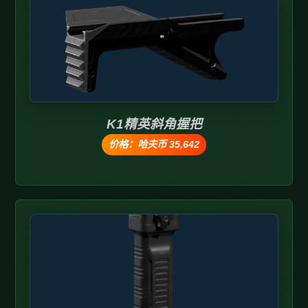
K1精英斜角握把
价格：哈夫币 35,642