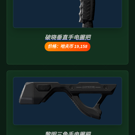
破晓垂直手电握把
价格：哈夫币 19,158
黎明三角手电握把