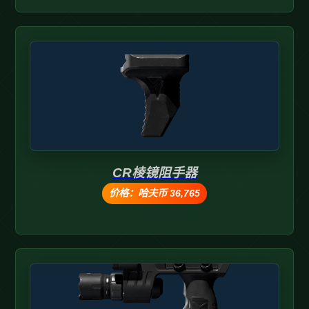
CR棱镜阻手器
价格：哈夫币 36,765