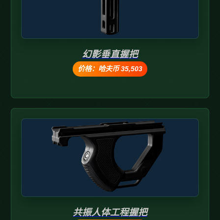
幻影垂直握把
价格：哈夫币 35,503
共振人体工程握把